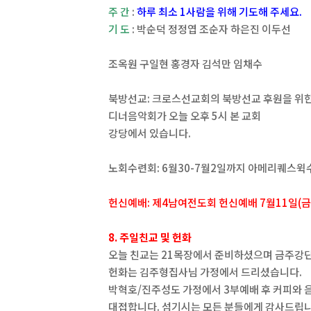
주 간
:
하루 최소 1사람을 위해 기도해 주세요.
기 도
: 박순덕 정정엽 조순자 하은진 이두선
조옥원 구일현 홍경자 김석만 임채수
북방선교: 크로스선교회의 북방선교 후원을 위
디너음악회가 오늘 오후 5시 본 교회
강당에서 있습니다.
노회수련회: 6월30-7월2일까지 아메리퀘스
헌신예배: 제4남여전도회 헌신예배 7월11일(
8. 주일친교 및 헌화
오늘 친교는 21목장에서 준비하셨으며 금주강
헌화는 김주형집사님 가정에서 드리셨습니다.
박혁호/진주성도 가정에서 3부예배 후 커피와 
대접합니다. 섬기시는 모든 분들에게 감사드립니