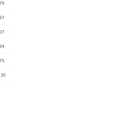
79
57
07
34
75
130