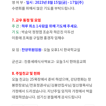
영 어 부 -
일시 : 2023년 8월 15일(금) - 17일(주)
수련회를 위해서 많은 기도를 부탁드립니다.
7. 교우 동정 및 모임
주 간
:
하루 최소 1사람을 위해 기도해 주세요.
기 도
: 박순덕 정정엽 조순자 하은진 이두선
이종애 조옥원 구일현 홍경자 임채수
모 임 :
찬양위원임원
- 오늘 오후1시 한국학교실
군선교 : 진중세례식사역보고- 오늘 5시 한마음교회
8. 주일친교 및 헌화
오늘 친교는 25목장에서 준비 하셨으며, 강단헌화는 장
봉한장로님/전효정권사님/김봉안집사님/설신형목사님
가정에서 드리셨습니다. 지난주일 임직자 가정에서 떡을
대접하셨습니다. 섬기신 분들에게 감사드립니다