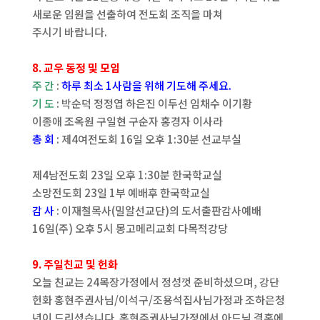
새로운 임원을 선출하여 전도회 조직을 마쳐
주시기 바랍니다.
8. 교우 동정 및 모임
주 간
:
하루 최소 1사람을 위해 기도해 주세요.
기 도
: 박순덕 정정엽 하은진 이두선 임채수 이기황
이종애 조옥원 구일현 구순자 홍경자 이사라
총 회
: 제4여전도회 16일 오후 1:30분 선교부실
제4남전도회 23일 오후 1:30분 한국학교실
소망전도회 23일 1부 예배후 한국학교실
감 사
: 이재철목사(밀알선교단)의 도서출판감사예배
16일(주) 오후 5시 몽고메리교회 다목적강당
9. 주일친교 및 헌화
오늘 친교는 24목장가정에서 정성껏 준비하셨으며, 강단
헌화 홍현주권사님/이석구/조용석집사님가정과 조하은청
년이 드리셨습니다. 홍현주권사님가정에서 아드님 결혼에