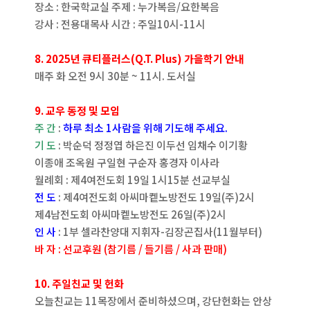
장소 : 한국학교실 주제 : 누가복음/요한복음
강사 : 전용대목사 시간 : 주일10시-11시
8. 2025년 큐티플러스(Q.T. Plus) 가을학기 안내
매주 화 오전 9시 30분 ~ 11시. 도서실
9. 교우 동정 및 모임
주 간
:
하루 최소 1사람을 위해 기도해 주세요.
기 도
: 박순덕 정정엽 하은진 이두선 임채수 이기황
이종애 조옥원 구일현 구순자 홍경자 이사라
월례회 : 제4여전도회 19일 1시15분 선교부실
전 도
: 제4여전도회 아씨마켙노방전도 19일(주)2시
제4남전도회 아씨마켙노방전도 26일(주)2시
인 사
: 1부 셀라찬양대 지휘자-김장곤집사(11월부터)
바 자 : 선교후원 (참기름 / 들기름 / 사과 판매)
10. 주일친교 및 헌화
오늘친교는 11목장에서 준비하셨으며, 강단헌화는 안상