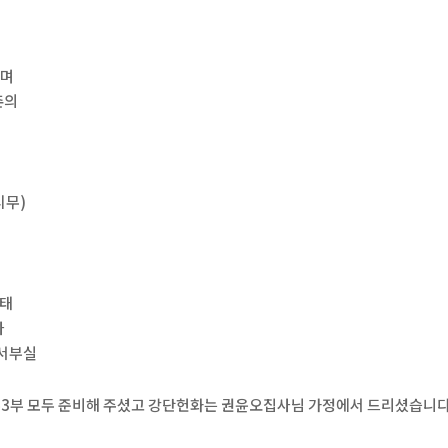
보며
촌의
시무)
성태
자
도서부실
부3부 모두 준비해 주셨고 강단헌화는 권윤오집사님 가정에서 드리셨습니다