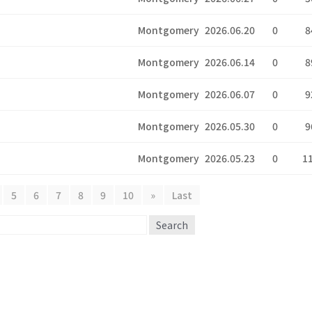
Montgomery
2026.06.20
0
8
Montgomery
2026.06.14
0
8
Montgomery
2026.06.07
0
9
Montgomery
2026.05.30
0
9
Montgomery
2026.05.23
0
1
5
6
7
8
9
10
»
Last
Search