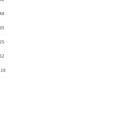
48
95
25
62
118