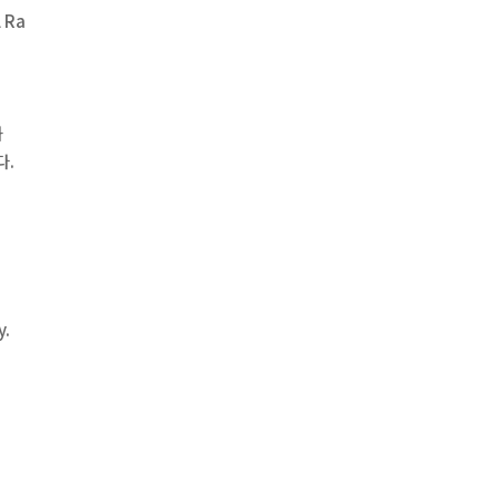
 Ra
과
다.
y.