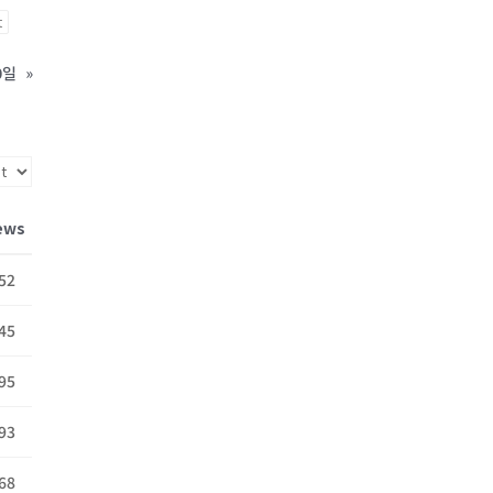
t
0일
»
ews
52
45
95
93
68