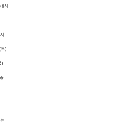
 8시
배시
(목)
금)
 중
화는