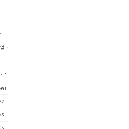
t
7일
»
ews
52
45
95