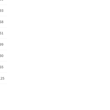
93
68
51
99
30
65
125