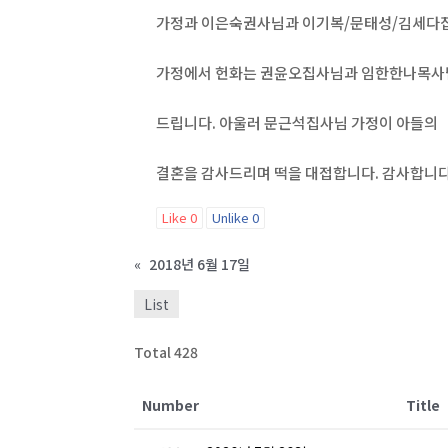
가정과 이은숙권사님과 이기복/문태성/김세다
가정에서 헌화는 권윤오집사님과 임한한나목
드립니다. 아울러 문근석집사님 가정이 아들의
결혼을 감사드리며 떡을 대접합니다. 감사합니다
Like
0
Unlike
0
«
2018년 6월 17일
List
Total 428
Number
Title