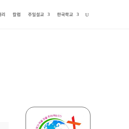
러리
칼럼
주일설교
한국학교