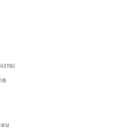
(23일)
기증
장로님