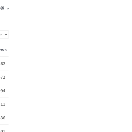
0일
»
ews
462
572
094
111
836
601