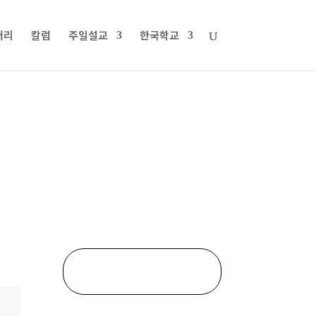
러리
칼럼
주일설교
한국학교