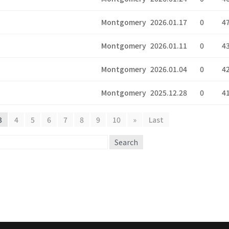
Montgomery
2026.01.17
0
4
Montgomery
2026.01.11
0
4
Montgomery
2026.01.04
0
4
Montgomery
2025.12.28
0
4
3
4
5
6
7
8
9
10
»
Last
Search