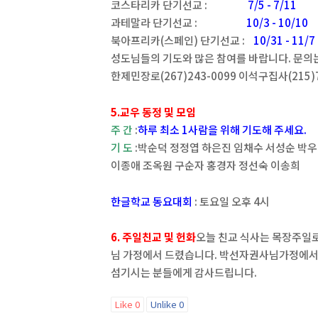
코스타리카 단기선교 :
7/5 - 7/11
과테말라 단기선교 :
10/3 - 10/10
북아프리카(스페인) 단기선교 :
10/31 - 11/7
성도님들의 기도와 많은 참여를 바랍니다. 문의
한제민장로(267)243-0099 이석구집사(215)7
5.교우 동정 및 모임
주 간
:
하루 최소 1사람을 위해 기도해 주세요.
기 도
:박순덕 정정엽 하은진 임채수 서성순 박
이종애 조옥원 구순자 홍경자 정선숙 이송희
한글학교 동요대회
: 토요일 오후 4시
6. 주일친교 및 헌화
오늘 친교 식사는 목장주일
님 가정에서 드렸습니다. 박선자권사님가정에서
섬기시는 분들에게 감사드립니다.
Like
0
Unlike
0