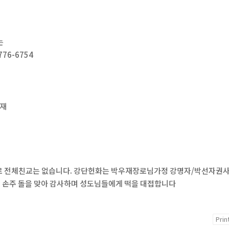
는
76-6754
우재
로 전체친교는 없습니다. 강단헌화는 박우재장로님가정 강명자/박선자권
 손주 돌을 맞아 감사하며 성도님들에게 떡을 대접합니다
Prin