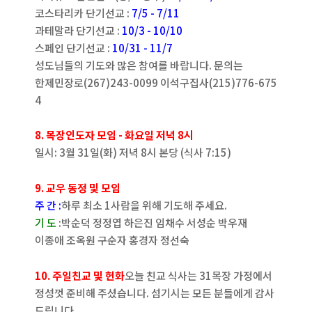
코스타리카 단기선교 :
7/5 - 7/11
과테말라 단기선교 :
10/3 - 10/10
스페인 단기선교 :
10/31 - 11/7
성도님들의 기도와 많은 참여를 바랍니다. 문의는
한제민장로(267)243-0099 이석구집사(215)776-675
4
8. 목장인도자 모임 - 화요일 저녁 8시
일시: 3월 31일(화) 저녁 8시 본당 (식사 7:15)
9. 교우 동정 및 모임
주 간 :
하루 최소 1사람을 위해 기도해 주세요.
기 도
:박순덕 정정엽 하은진 임채수 서성순 박우재
이종애 조옥원 구순자 홍경자 정선숙
10. 주일친교 및 헌화
오늘 친교 식사는 31목장 가정에서
정성껏 준비해 주셨습니다. 섬기시는 모든 분들에게 감사
드립니다.