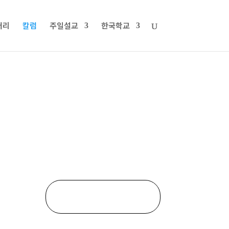
러리
칼럼
주일설교
한국학교