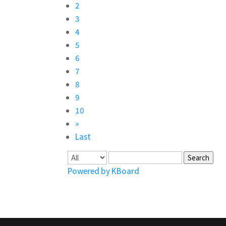
2
3
4
5
6
7
8
9
10
»
Last
Search
Powered by KBoard