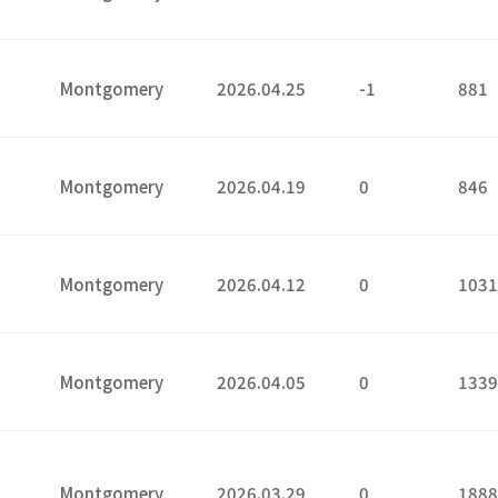
5
Montgomery
2026.04.25
-1
881
9
Montgomery
2026.04.19
0
846
2
Montgomery
2026.04.12
0
103
5
Montgomery
2026.04.05
0
133
Montgomery
2026.03.29
0
188