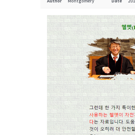
Author
Montgomery
Date
201