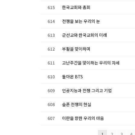
615
한국교회와 총회
614
전쟁을 보는 우리의 눈
613
군선교와 한국교회의 미래
612
부활을 맞이하며
611
고난주간을 맞이하는 우리의 자세
610
돌아온 BTS
609
인공지능과 전쟁 그리고 기업
608
슬픈 전쟁의 현실
607
이란을 향한 우리의 마음
1
2
3
4