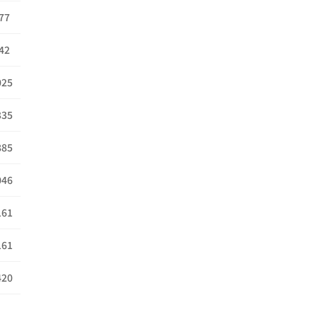
77
42
025
335
885
046
161
161
420