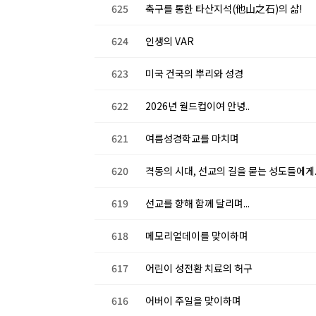
625
축구를 통한 타산지석(他山之石)의 삶!
624
인생의 VAR
623
미국 건국의 뿌리와 성경
622
2026년 월드컵이여 안녕..
621
여름성경학교를 마치며
620
격동의 시대, 선교의 길을 묻는 성도들에게..
619
선교를 향해 함께 달리며...
618
메모리얼데이를 맞이하며
617
어린이 성전환 치료의 허구
616
어버이 주일을 맞이하며