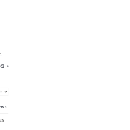
t
8일
»
ews
25