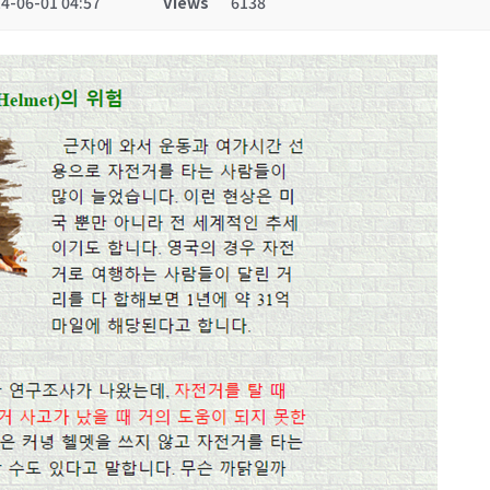
4-06-01 04:57
Views
6138