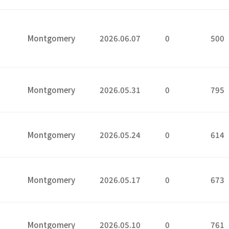
는
Montgomery
2026.06.07
0
500
7
1
Montgomery
2026.05.31
0
795
4
Montgomery
2026.05.24
0
614
7
Montgomery
2026.05.17
0
673
0
Montgomery
2026.05.10
0
761