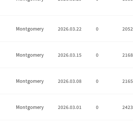
9
2
Montgomery
2026.03.22
0
205
5
Montgomery
2026.03.15
0
216
8
Montgomery
2026.03.08
0
216
1
Montgomery
2026.03.01
0
242