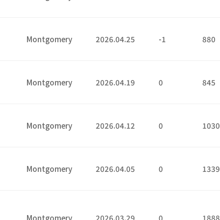
5
Montgomery
2026.04.25
-1
880
9
Montgomery
2026.04.19
0
845
2
Montgomery
2026.04.12
0
103
5
Montgomery
2026.04.05
0
133
Montgomery
2026.03.29
0
188