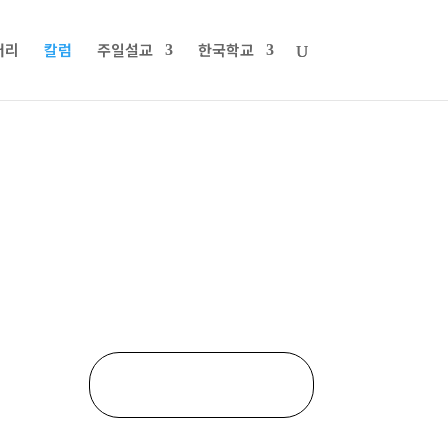
러리
칼럼
주일설교
한국학교