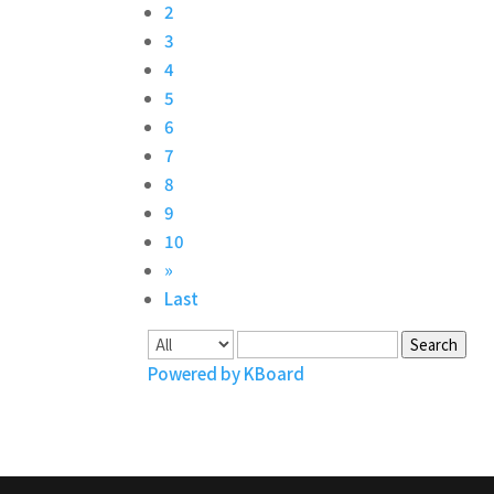
2
3
4
5
6
7
8
9
10
»
Last
Search
Powered by KBoard