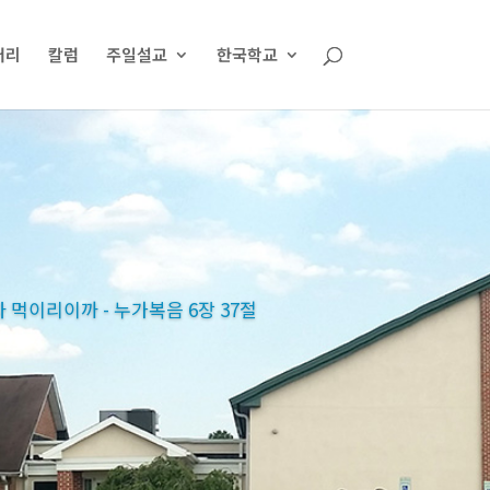
러리
칼럼
주일설교
한국학교
먹이리이까 - 누가복음 6장 37절
먹이리이까 - 누가복음 6장 37절