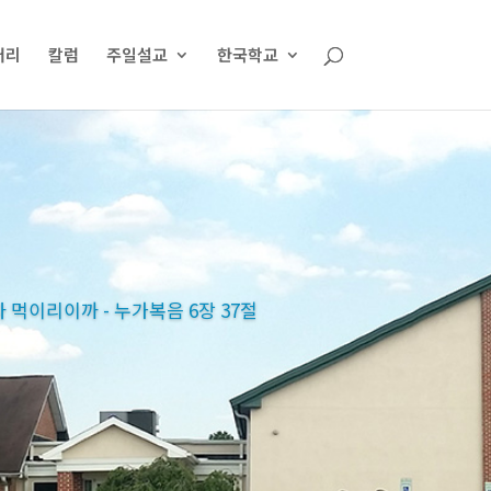
러리
칼럼
주일설교
한국학교
먹이리이까 - 누가복음 6장 37절
먹이리이까 - 누가복음 6장 37절