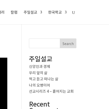
러리
칼럼
주일설교
한국학교
Search
주일설교
신앙인과 경제
우리 앞의 삶
먹고 듣고 떠나는 삶
나의 오병이어
선교시리즈 4 – 흩어지는 교회
Recent