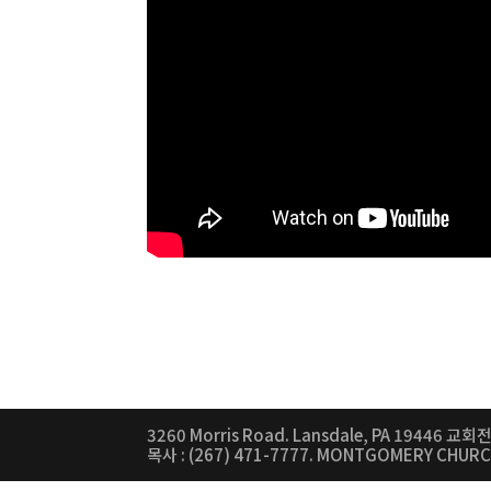
3260 Morris Road. Lansdale, PA 19446 교회전화
목사 : (267) 471-7777. MONTGOMERY CHUR