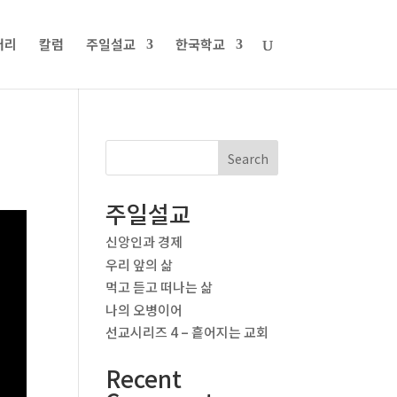
러리
칼럼
주일설교
한국학교
Search
주일설교
신앙인과 경제
우리 앞의 삶
먹고 듣고 떠나는 삶
나의 오병이어
선교시리즈 4 – 흩어지는 교회
Recent