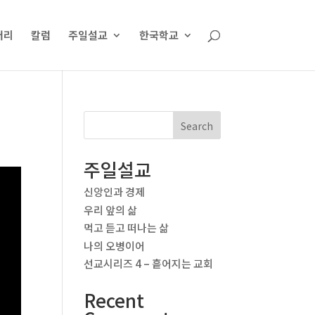
러리
칼럼
주일설교
한국학교
Search
주일설교
신앙인과 경제
우리 앞의 삶
먹고 듣고 떠나는 삶
나의 오병이어
선교시리즈 4 – 흩어지는 교회
Recent