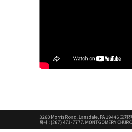
3260 Morris Road. Lansdale, PA 19446 교회전화
목사 : (267) 471-7777. MONTGOMERY CHUR